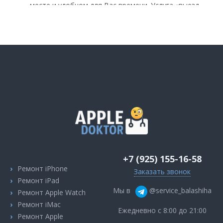
месте и удобном для Вас времени. Услуга «выезд
мастера на дом» также, как и диагностика,
предоставляется бесплатно;
Наличие собственного склада запчастей –
освобождает Вас от ожидания деталей и ускоряет
процесс ремонта iPhone после попадания воды или
другой жидкости;
В большинстве случаев наши специалисты
восстановят Вашего любимца в течении одного
рабочего дня – в тот же день, когда Вы к нам
обратились;
+7 (925) 155-16-58
Все детали, используемые в ходе работ,
Ремонт iPhone
сертифицированы и соответствуют AAA-классу – то
Заказать звонок
Ремонт iPad
есть, идентичны по качеству оригинальным;
Мы в
@service_balashiha
Ремонт Apple Watch
Предоставление долгосрочной гарантии – мы
Ремонт iMac
Ежедневно с 8:00 до 21:00
отвечаем за качество ремонта!
Ремонт Apple