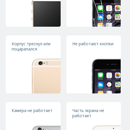
Мы настоятельно Вам рекомендуем исключить
самостоятельный ремонт утопленных iPhone. Почему? Всё
предельно просто. Во-первых, Вам понадобится
профессиональное оборудование – в лучшем случае,
можно будет отделаться набором специальных отвёрток,
в худшем – средством для пайки чипов. Во-вторых,
Корпус треснул или
Не работают кнопки
ремонтом iPhone должен заниматься человек, знающий
поцарапался
внутреннее устройство каждой модели яблочных
гаджетов. В-третьих, нужен приличный рабочий стаж,
чтобы восстановить девайс, а не навредить ему. Таким
образом, мы пришли к заключению, что самостоятельно
заниматься этим не стоит. Лучше обратиться в сервисный
центр. Их в Балашихе очень много. Как же выбрать?
Сразу отпадают СЦ, находящиеся в подземных переходах
– зачастую в них сидят люди, которые и сами не больше
Камера не работает
Часть экрана не
Вашего понимают в устройстве телефонов iPhone.
работает
Именно поэтому мы предлагаем Вам свою кандидатуру –
обращаясь к нам Вы получаете гарантированно рабочее